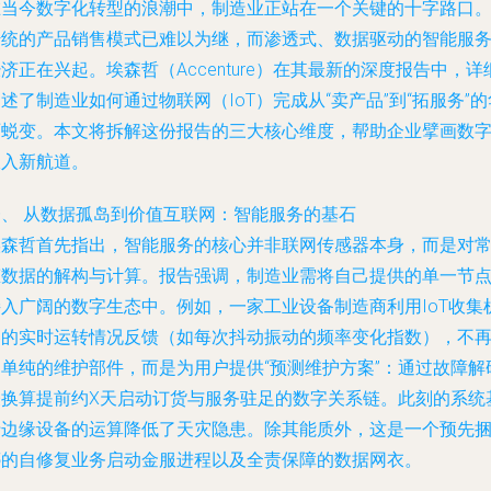
在当今数字化转型的浪潮中，制造业正站在一个关键的十字路口
传统的产品销售模式已难以为继，而渗透式、数据驱动的智能服
济正在兴起。埃森哲（Accenture）在其最新的深度报告中，详
述了制造业如何通过物联网（IoT）完成从“卖产品”到“拓服务”的
丽蜕变。本文将拆解这份报告的三大核心维度，帮助企业擘画数
收入新航道。
一、 从数据孤岛到价值互联网：智能服务的基石
埃森哲首先指出，智能服务的核心并非联网传感器本身，而是对
态数据的解构与计算。报告强调，制造业需将自己提供的单一节
接入广阔的数字生态中。例如，一家工业设备制造商利用IoT收集
器的实时运转情况反馈（如每次抖动振动的频率变化指数），不
是单纯的维护部件，而是为用户提供“预测维护方案”：通过故障解
表换算提前约X天启动订货与服务驻足的数字关系链。此刻的系统
于边缘设备的运算降低了天灾隐患。除其能质外，这是一个预先
绑的自修复业务启动金服进程以及全责保障的数据网衣。