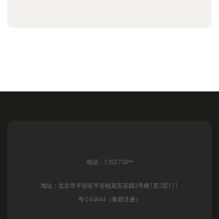
电话：1352709**
地址：北京市平谷区平谷镇迎宾花园3号楼1至3层111
号-240444（集群注册）