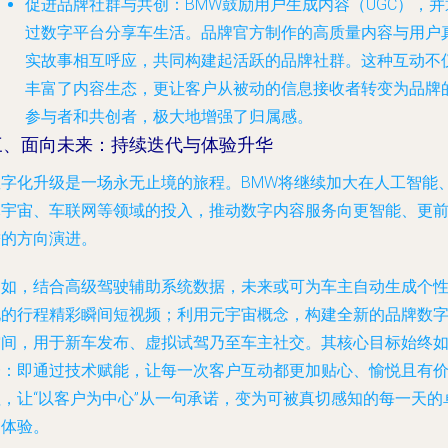
促进品牌社群与共创
：BMW鼓励用户生成内容（UGC），并
过数字平台分享车生活。品牌官方制作的高质量内容与用户
实故事相互呼应，共同构建起活跃的品牌社群。这种互动不
丰富了内容生态，更让客户从被动的信息接收者转变为品牌
参与者和共创者，极大地增强了归属感。
三、面向未来：持续迭代与体验升华
数字化升级是一场永无止境的旅程。BMW将继续加大在人工智能
元宇宙、车联网等领域的投入，推动数字内容服务向更智能、更
瞻的方向演进。
例如，结合高级驾驶辅助系统数据，未来或可为车主自动生成个
化的行程精彩瞬间短视频；利用元宇宙概念，构建全新的品牌数
空间，用于新车发布、虚拟试驾乃至车主社交。其核心目标始终
一：即通过技术赋能，让每一次客户互动都更加贴心、愉悦且有
值，让“以客户为中心”从一句承诺，变为可被真切感知的每一天的
越体验。