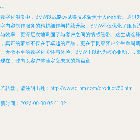
**
在数字化浪潮中，BMW以战略远见将技术聚焦于人的体验。通过
数字内容制作服务的精耕细作与持续升级，BMW不仅优化了服务
程与效率，更深层次地巩固了与客户之间的情感纽带。这生动诠
了，真正的豪华不仅在于卓越的产品，更在于贯穿客户全生命周
的、无微不至的数字化关怀与体验。BMW正以此为核心驱动力，
驭现在，驶向以客户体验定义未来的新篇章。
若转载，请注明出处：http://www.djlhm.com/product/53.html
新时间：2026-08-08 05:41:02