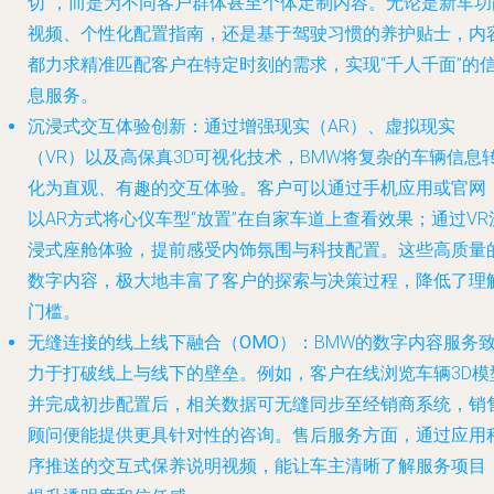
切”，而是为不同客户群体甚至个体定制内容。无论是新车功
视频、个性化配置指南，还是基于驾驶习惯的养护贴士，内
都力求精准匹配客户在特定时刻的需求，实现“千人千面”的
息服务。
沉浸式交互体验创新
：通过增强现实（AR）、虚拟现实
（VR）以及高保真3D可视化技术，BMW将复杂的车辆信息
化为直观、有趣的交互体验。客户可以通过手机应用或官网
以AR方式将心仪车型“放置”在自家车道上查看效果；通过VR
浸式座舱体验，提前感受内饰氛围与科技配置。这些高质量
数字内容，极大地丰富了客户的探索与决策过程，降低了理
门槛。
无缝连接的线上线下融合（OMO）
：BMW的数字内容服务
力于打破线上与线下的壁垒。例如，客户在线浏览车辆3D模
并完成初步配置后，相关数据可无缝同步至经销商系统，销
顾问便能提供更具针对性的咨询。售后服务方面，通过应用
序推送的交互式保养说明视频，能让车主清晰了解服务项目