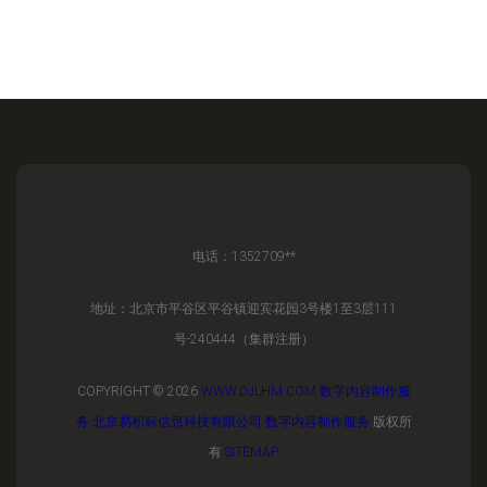
电话：1352709**
地址：北京市平谷区平谷镇迎宾花园3号楼1至3层111
号-240444（集群注册）
COPYRIGHT © 2026
WWW.DJLHM.COM
数字内容制作服
务
北京易积标信息科技有限公司
数字内容制作服务
版权所
有
SITEMAP