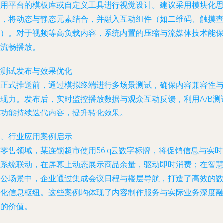
利用平台的模板库或自定义工具进行视觉设计。建议采用模块化
维，将动态与静态元素结合，并融入互动组件（如二维码、触摸
询）。对于视频等高负载内容，系统内置的压缩与流媒体技术能
障流畅播放。
. 测试发布与效果优化
在正式推送前，通过模拟终端进行多场景测试，确保内容兼容性
表现力。发布后，实时监控播放数据与观众互动反馈，利用A/B测
等功能持续迭代内容，提升转化效果。
三、行业应用案例启示
零售领域，某连锁超市使用56iq云数字标牌，将促销信息与实
存系统联动，在屏幕上动态展示商品余量，驱动即时消费；在智
办公场景中，企业通过集成会议日程与楼层导航，打造了高效的
字化信息枢纽。这些案例均体现了内容制作服务与实际业务深度
合的价值。